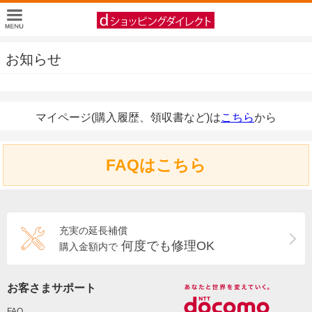
お知らせ
マイページ(購入履歴、領収書など)は
こちら
から
FAQはこちら
充実の延長補償
何度でも修理OK
購入金額内で
お客さまサポート
FAQ