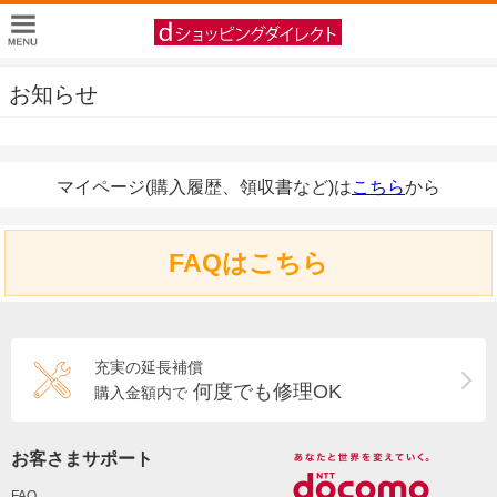
お知らせ
マイページ(購入履歴、領収書など)は
こちら
から
FAQはこちら
充実の延長補償
何度でも修理OK
購入金額内で
お客さまサポート
FAQ