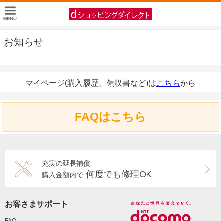
お知らせ
マイページ(購入履歴、領収書など)は
こちら
から
FAQはこちら
充実の延長補償
何度でも修理OK
購入金額内で
お客さまサポート
FAQ