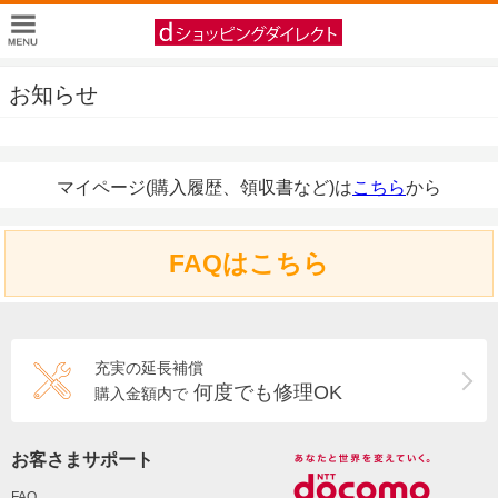
お知らせ
マイページ(購入履歴、領収書など)は
こちら
から
FAQはこちら
充実の延長補償
何度でも修理OK
購入金額内で
お客さまサポート
FAQ