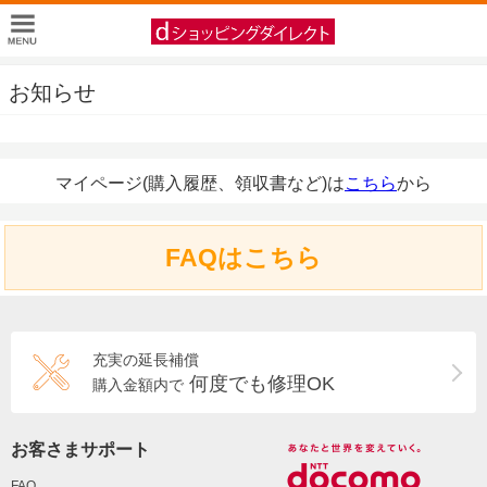
お知らせ
マイページ(購入履歴、領収書など)は
こちら
から
FAQはこちら
充実の延長補償
何度でも修理OK
購入金額内で
お客さまサポート
FAQ