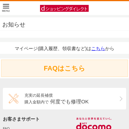
お知らせ
マイページ(購入履歴、領収書など)は
こちら
から
FAQはこちら
充実の延長補償
何度でも修理OK
購入金額内で
お客さまサポート
FAQ