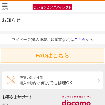
お知らせ
マイページ(購入履歴、領収書など)は
こちら
から
FAQはこちら
充実の延長補償
何度でも修理OK
購入金額内で
お客さまサポート
FAQ