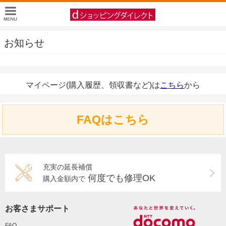
お知らせ
マイページ(購入履歴、領収書など)は
こちら
から
FAQはこちら
充実の延長補償
何度でも修理OK
購入金額内で
お客さまサポート
FAQ