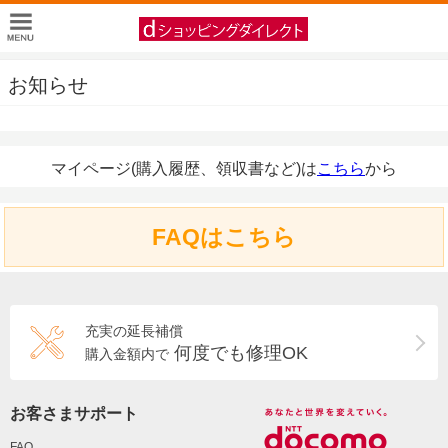
お知らせ
マイページ(購入履歴、領収書など)は
こちら
から
FAQはこちら
充実の延長補償
何度でも修理OK
購入金額内で
お客さまサポート
FAQ