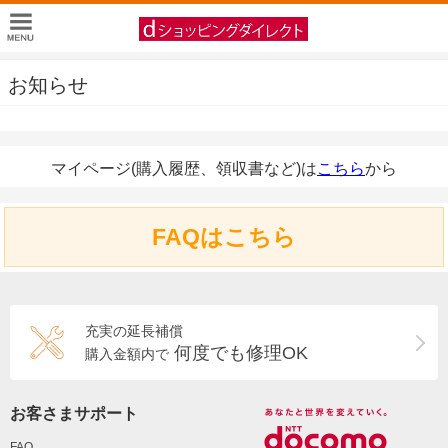
お知らせ
マイページ(購入履歴、領収書など)は
こちら
から
FAQはこちら
充実の延長補償
何度でも修理OK
購入金額内で
お客さまサポート
FAQ