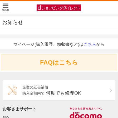
お知らせ
マイページ(購入履歴、領収書など)は
こちら
から
FAQはこちら
充実の延長補償
何度でも修理OK
購入金額内で
お客さまサポート
FAQ