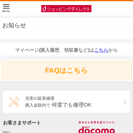
お知らせ
マイページ(購入履歴、領収書など)は
こちら
から
FAQはこちら
充実の延長補償
何度でも修理OK
購入金額内で
お客さまサポート
FAQ