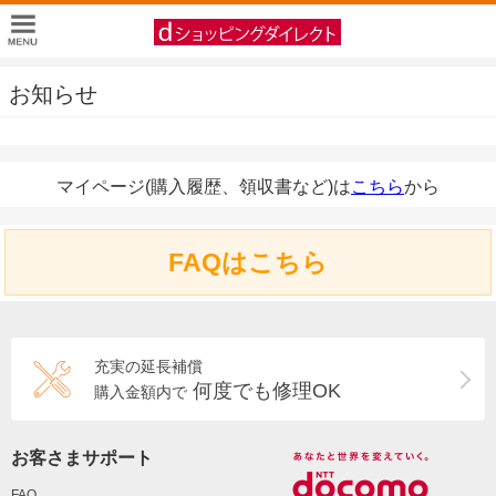
お知らせ
マイページ(購入履歴、領収書など)は
こちら
から
FAQはこちら
充実の延長補償
何度でも修理OK
購入金額内で
お客さまサポート
FAQ