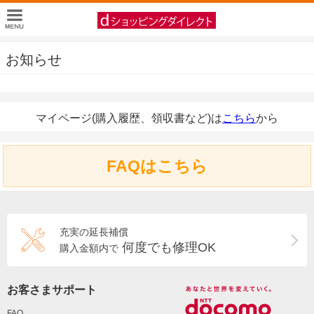
お知らせ
マイページ(購入履歴、領収書など)は
こちら
から
FAQはこちら
充実の延長補償
何度でも修理OK
購入金額内で
お客さまサポート
FAQ