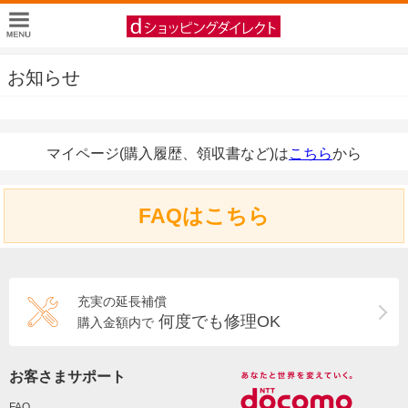
お知らせ
マイページ(購入履歴、領収書など)は
こちら
から
FAQはこちら
充実の延長補償
何度でも修理OK
購入金額内で
お客さまサポート
FAQ