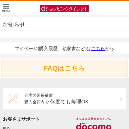
お知らせ
マイページ(購入履歴、領収書など)は
こちら
から
FAQはこちら
充実の延長補償
何度でも修理OK
購入金額内で
お客さまサポート
FAQ