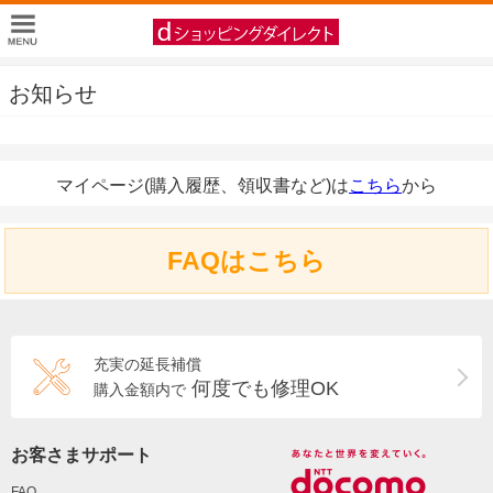
お知らせ
マイページ(購入履歴、領収書など)は
こちら
から
FAQはこちら
充実の延長補償
何度でも修理OK
購入金額内で
お客さまサポート
FAQ