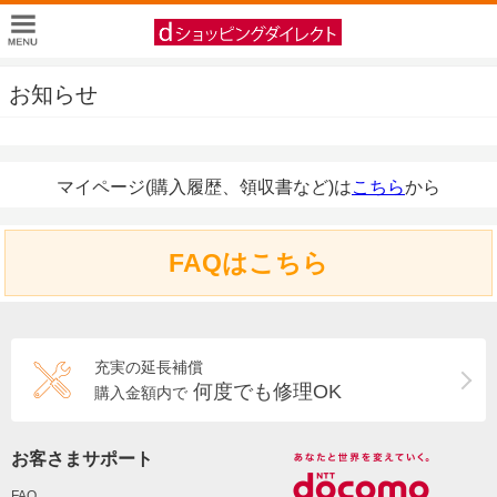
お知らせ
マイページ(購入履歴、領収書など)は
こちら
から
FAQはこちら
充実の延長補償
何度でも修理OK
購入金額内で
お客さまサポート
FAQ