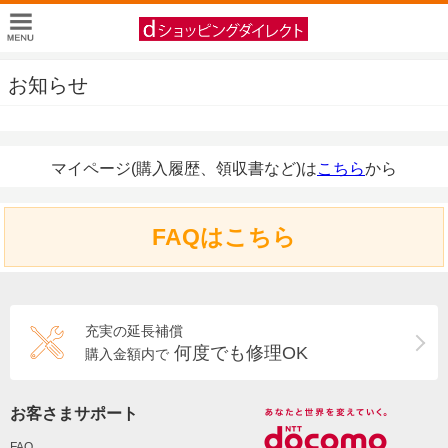
お知らせ
マイページ(購入履歴、領収書など)は
こちら
から
FAQはこちら
充実の延長補償
何度でも修理OK
購入金額内で
お客さまサポート
FAQ