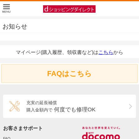
お知らせ
マイページ(購入履歴、領収書など)は
こちら
から
FAQはこちら
充実の延長補償
何度でも修理OK
購入金額内で
お客さまサポート
FAQ