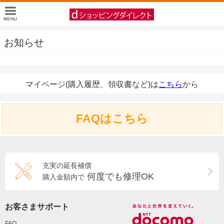
お知らせ
マイページ(購入履歴、領収書など)は
こちら
から
FAQはこちら
充実の延長補償
何度でも修理OK
購入金額内で
お客さまサポート
FAQ