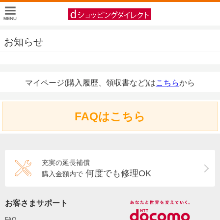
お知らせ
マイページ(購入履歴、領収書など)は
こちら
から
FAQはこちら
充実の延長補償
何度でも修理OK
購入金額内で
お客さまサポート
FAQ