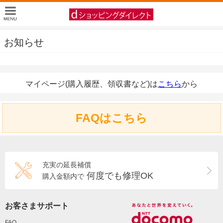
お知らせ
マイページ(購入履歴、領収書など)は
こちら
から
FAQはこちら
充実の延長補償
何度でも修理OK
購入金額内で
お客さまサポート
FAQ