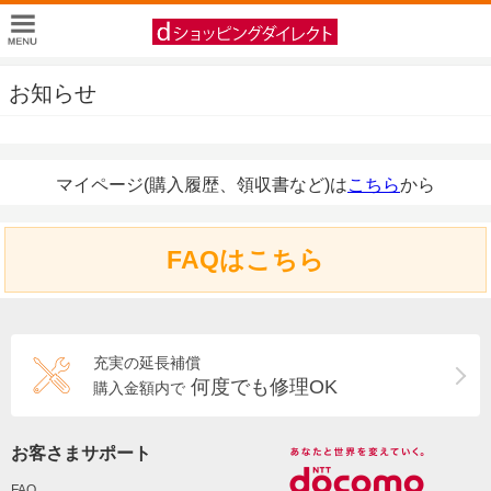
お知らせ
マイページ(購入履歴、領収書など)は
こちら
から
FAQはこちら
充実の延長補償
何度でも修理OK
購入金額内で
お客さまサポート
FAQ