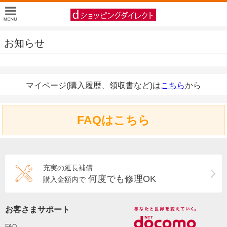
お知らせ
マイページ(購入履歴、領収書など)は
こちら
から
FAQはこちら
充実の延長補償
何度でも修理OK
購入金額内で
お客さまサポート
FAQ