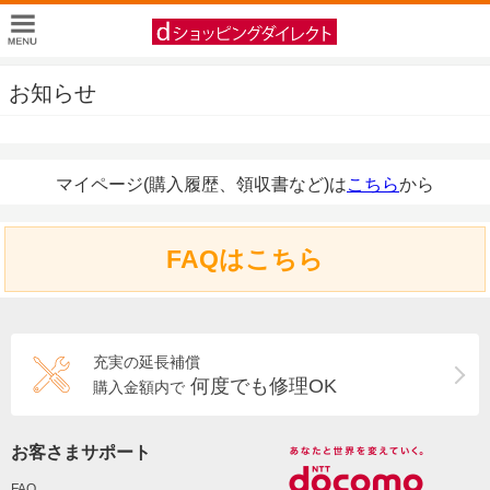
お知らせ
マイページ(購入履歴、領収書など)は
こちら
から
FAQはこちら
充実の延長補償
何度でも修理OK
購入金額内で
お客さまサポート
FAQ