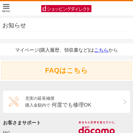
お知らせ
マイページ(購入履歴、領収書など)は
こちら
から
FAQはこちら
充実の延長補償
何度でも修理OK
購入金額内で
お客さまサポート
FAQ