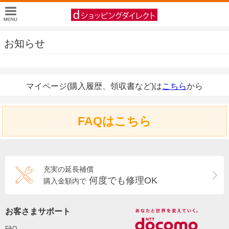
お知らせ
マイページ(購入履歴、領収書など)は
こちら
から
FAQはこちら
充実の延長補償
何度でも修理OK
購入金額内で
お客さまサポート
FAQ