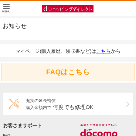
お知らせ
マイページ(購入履歴、領収書など)は
こちら
から
FAQはこちら
充実の延長補償
何度でも修理OK
購入金額内で
お客さまサポート
FAQ