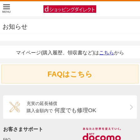
お知らせ
マイページ(購入履歴、領収書など)は
こちら
から
FAQはこちら
充実の延長補償
何度でも修理OK
購入金額内で
お客さまサポート
FAQ