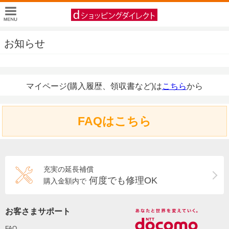
お知らせ
マイページ(購入履歴、領収書など)は
こちら
から
FAQはこちら
充実の延長補償
何度でも修理OK
購入金額内で
お客さまサポート
FAQ