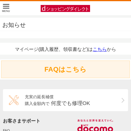
お知らせ
マイページ(購入履歴、領収書など)は
こちら
から
FAQはこちら
充実の延長補償
何度でも修理OK
購入金額内で
お客さまサポート
FAQ