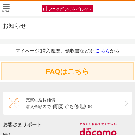
お知らせ
マイページ(購入履歴、領収書など)は
こちら
から
FAQはこちら
充実の延長補償
何度でも修理OK
購入金額内で
お客さまサポート
FAQ