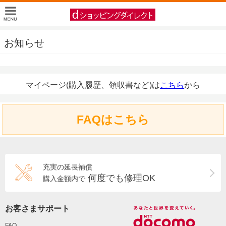
お知らせ
マイページ(購入履歴、領収書など)は
こちら
から
FAQはこちら
充実の延長補償
何度でも修理OK
購入金額内で
お客さまサポート
FAQ