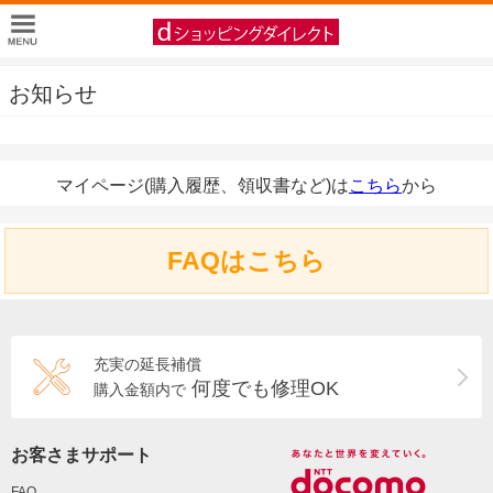
お知らせ
マイページ(購入履歴、領収書など)は
こちら
から
FAQはこちら
充実の延長補償
何度でも修理OK
購入金額内で
お客さまサポート
FAQ