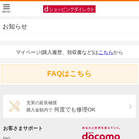
お知らせ
マイページ(購入履歴、領収書など)は
こちら
から
FAQはこちら
充実の延長補償
何度でも修理OK
購入金額内で
お客さまサポート
FAQ