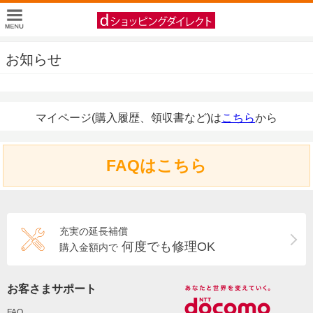
お知らせ
マイページ(購入履歴、領収書など)は
こちら
から
FAQはこちら
充実の延長補償
何度でも修理OK
購入金額内で
お客さまサポート
FAQ