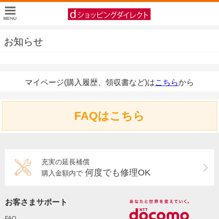
お知らせ
マイページ(購入履歴、領収書など)は
こちら
から
FAQはこちら
充実の延長補償
何度でも修理OK
購入金額内で
お客さまサポート
FAQ