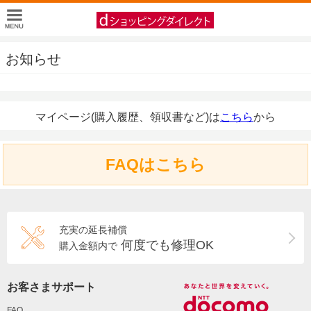
お知らせ
マイページ(購入履歴、領収書など)は
こちら
から
FAQはこちら
充実の延長補償
何度でも修理OK
購入金額内で
お客さまサポート
FAQ