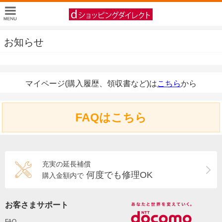
お知らせ
マイページ(購入履歴、領収書など)は
こちら
から
FAQはこちら
充実の延長補償
何度でも修理OK
購入金額内で
お客さまサポート
FAQ