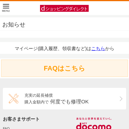
お知らせ
マイページ(購入履歴、領収書など)は
こちら
から
FAQはこちら
充実の延長補償
何度でも修理OK
購入金額内で
お客さまサポート
FAQ