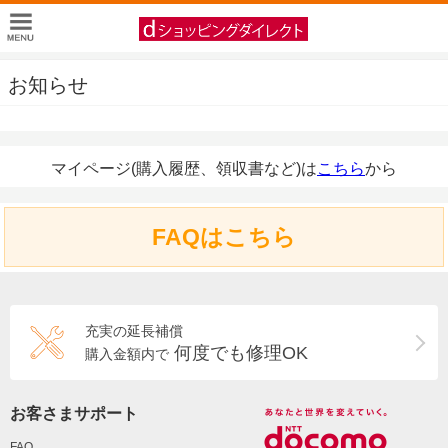
お知らせ
マイページ(購入履歴、領収書など)は
こちら
から
FAQはこちら
充実の延長補償
何度でも修理OK
購入金額内で
お客さまサポート
FAQ