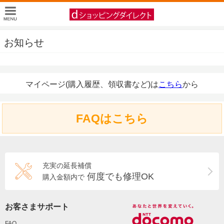
お知らせ
マイページ(購入履歴、領収書など)は
こちら
から
FAQはこちら
充実の延長補償
何度でも修理OK
購入金額内で
お客さまサポート
FAQ