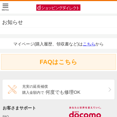
お知らせ
マイページ(購入履歴、領収書など)は
こちら
から
FAQはこちら
充実の延長補償
何度でも修理OK
購入金額内で
お客さまサポート
FAQ