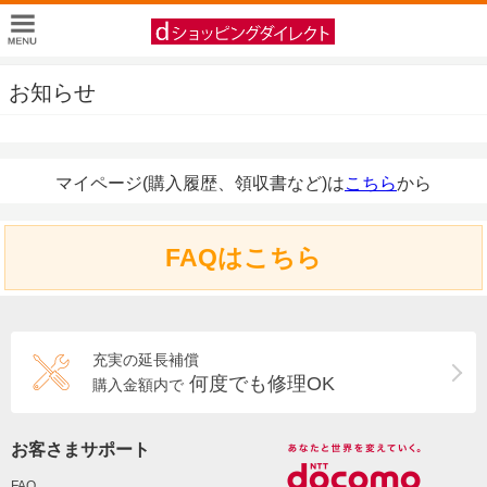
お知らせ
マイページ(購入履歴、領収書など)は
こちら
から
FAQはこちら
充実の延長補償
何度でも修理OK
購入金額内で
お客さまサポート
FAQ