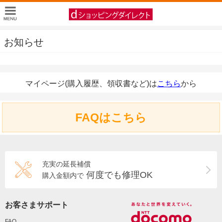
お知らせ
マイページ(購入履歴、領収書など)は
こちら
から
FAQはこちら
充実の延長補償
何度でも修理OK
購入金額内で
お客さまサポート
FAQ