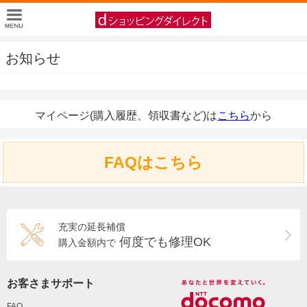
お知らせ
マイページ(購入履歴、領収書など)は
こちら
から
FAQはこちら
充実の延長補償
何度でも修理OK
購入金額内で
お客さまサポート
FAQ