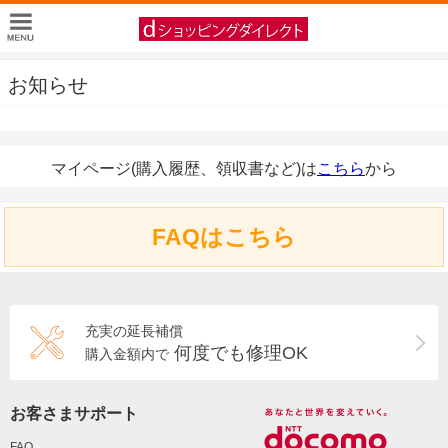
お知らせ
マイページ(購入履歴、領収書など)は
こちら
から
FAQはこちら
充実の延長補償
何度でも修理OK
購入金額内で
お客さまサポート
FAQ