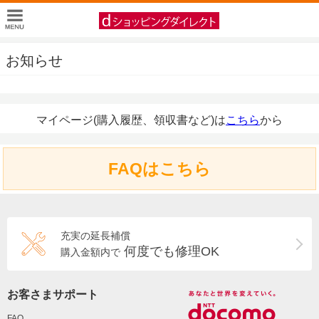
お知らせ
マイページ(購入履歴、領収書など)は
こちら
から
FAQはこちら
充実の延長補償
何度でも修理OK
購入金額内で
お客さまサポート
FAQ