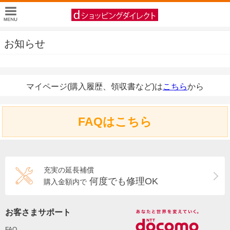
お知らせ
マイページ(購入履歴、領収書など)は
こちら
から
FAQはこちら
充実の延長補償
何度でも修理OK
購入金額内で
お客さまサポート
FAQ